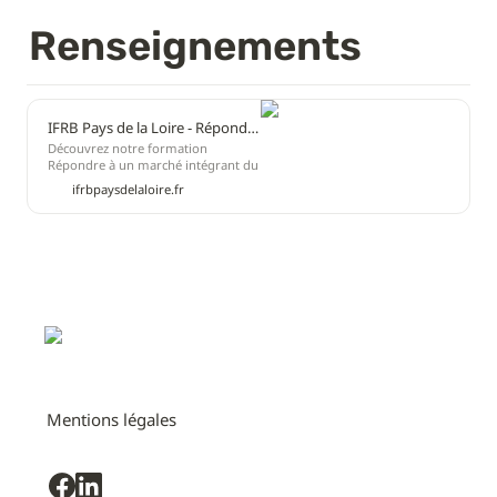
Renseignements
IFRB Pays de la Loire - Répondre à un marché intégrant du réemploi
Découvrez notre formation
Répondre à un marché intégrant du
réemploi et inscrivez-vous en ligne !
ifrbpaysdelaloire.fr
Explorez aussi nos autres
formations Marchés publics et
privés
Mentions légales