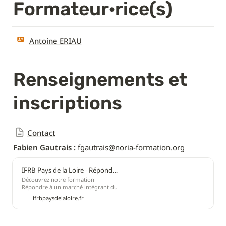
Formateur·rice(s)
Antoine ERIAU
Renseignements et 
inscriptions
Contact
Fabien Gautrais :
 fgautrais@noria-formation.org
IFRB Pays de la Loire - Répondre à un marché intégrant du réemploi
Découvrez notre formation
Répondre à un marché intégrant du
réemploi et inscrivez-vous en ligne !
ifrbpaysdelaloire.fr
Explorez aussi nos autres
formations Marchés publics et
privés