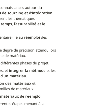
des connaissances autour du 
 de sourcing et d’intégration 
ent les thématiques 
temps, l’assurabilité et le 
ntaire) lié au 
réemploi 
des 
le degré de précision attendu lors 
che de matériau.
s différentes phases du projet.
s, et 
intégrer la méthode
 et les 
n d’un matériau
.
ion des matériaux
 et 
amilles de matériaux.
es matériaux de réemploi
.
 et les différentes étapes menant à la 