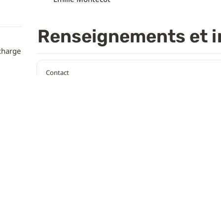
Renseignements et i
charge 
Contact
Créé avec Tally, la manière la plus simple de créer des formulaires.
tally.so