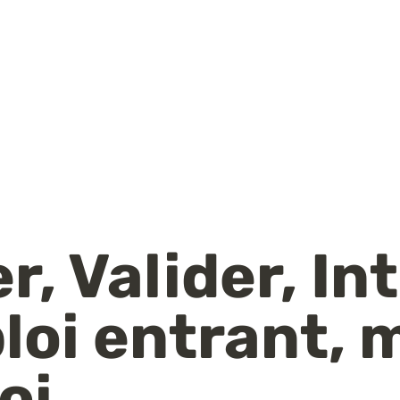
, Valider, Int
oi entrant, 
oi