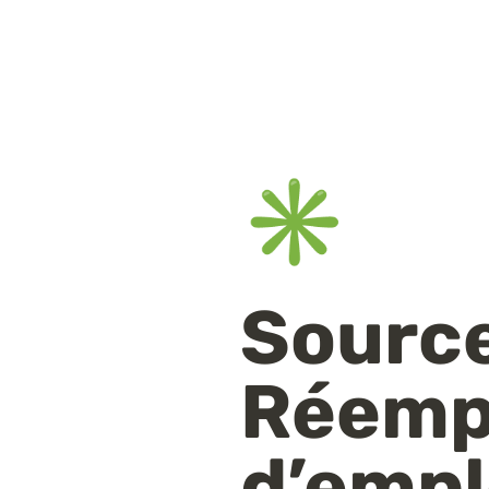
✳️
Sourcer
Réempl
d’empl