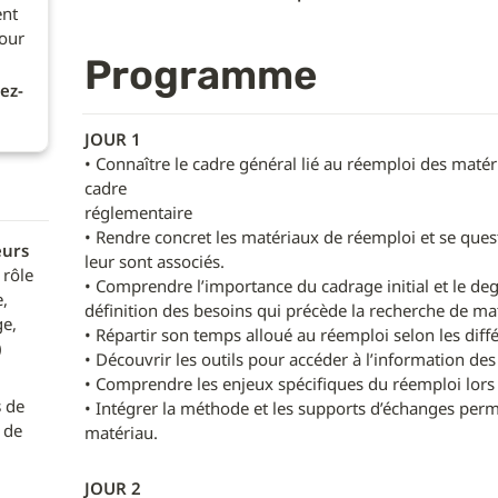
nt 
our 
Programme
ez-
JOUR 1
• Connaître le cadre général lié au réemploi des matéri
cadre

réglementaire

• Rendre concret les matériaux de réemploi et se quest
urs 
leur sont associés.

 rôle 
• Comprendre l’importance du cadrage initial et le degr
 
définition des besoins qui précède la recherche de mat
e, 
• Répartir son temps alloué au réemploi selon les diffé
)
• Découvrir les outils pour accéder à l’information des
• Comprendre les enjeux spécifiques du réemploi lors 
s
 de 
• Intégrer la méthode et les supports d’échanges perme
de 
matériau.
JOUR 2