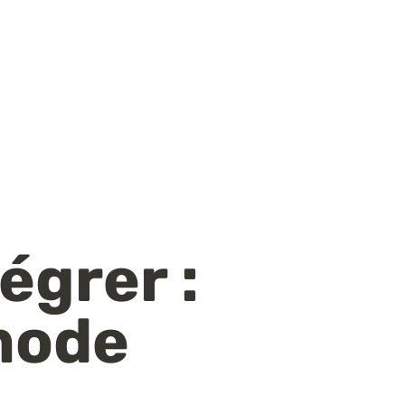
égrer : 
mode 