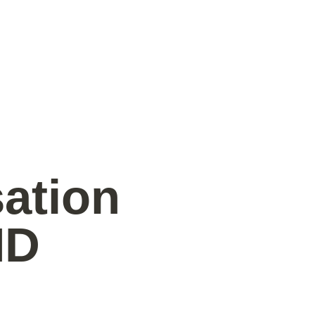
ation 
MD