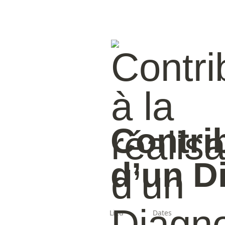
Contrib
d’un D
Lieu
Dates