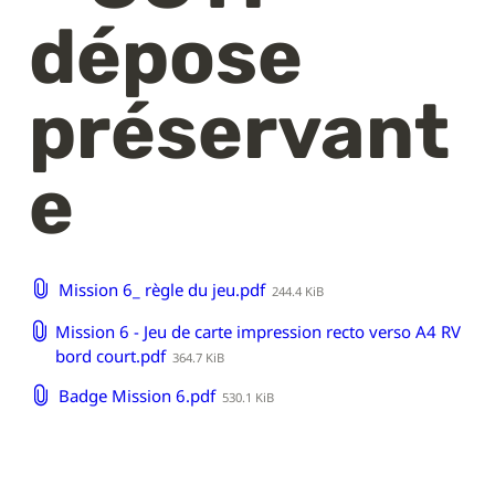
dépose 
préservant
e
Mission 6_ règle du jeu.pdf
244.4 KiB
Mission 6 - Jeu de carte impression recto verso A4 RV
bord court.pdf
364.7 KiB
Badge Mission 6.pdf
530.1 KiB